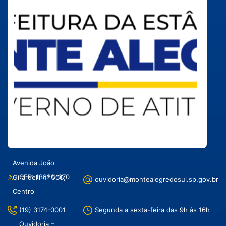
Avenida João
CEP: 13820-070
Girardelli n° 500,
ouvidoria@montealegredosul.sp.gov.br
Centro
(19) 3174-0001
Segunda a sexta-feira das 9h às 16h
Ouvidoria –