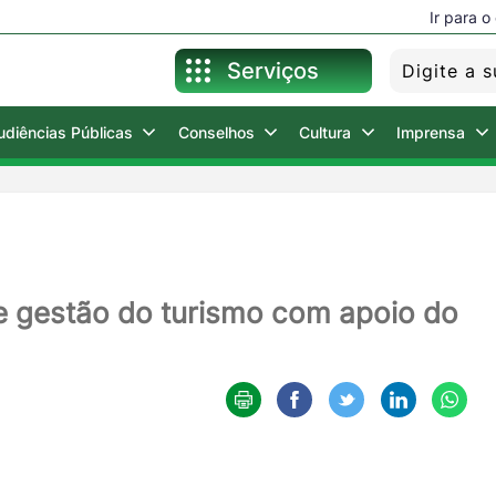
Ir para 
Serviços
udiências Públicas
Conselhos
Cultura
Imprensa
Para o Cidadão
Para o Servidor
ce gestão do turismo com apoio do
Holerite Online
Nota Fiscal