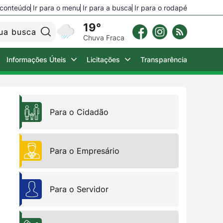
o conteúdo
Ir para o menu
Ir para a busca
Ir para o rodapé
19°
Pesquisar:
Chuva Fraca
Informações Úteis
Licitações
Transparência
Para o Empresário
Para o Cidadão
Para o Turista
Para o Empresário
Câmara Municipal
Para o Servidor
2ª Via de Água