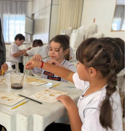
Eletrônica
SESMT
+ Serviços