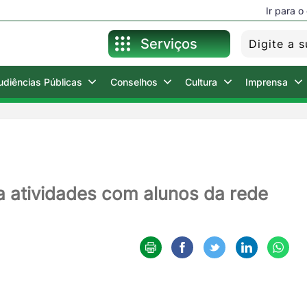
Ir para 
Serviços
udiências Públicas
Conselhos
Cultura
Imprensa
Para o Cidadão
Para o Servidor
ia atividades com alunos da rede
Holerite Online
Nota Fiscal