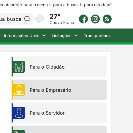
o conteúdo
Ir para o menu
Ir para a busca
Ir para o rodapé
27°
Pesquisar:
Chuva Fraca
Informações Úteis
Licitações
Transparência
Para o Empresário
Para o Cidadão
Para o Turista
Para o Empresário
Câmara Municipal
Para o Servidor
2ª Via de Água