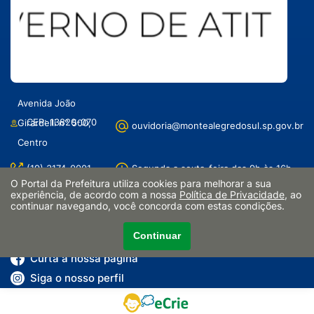
Avenida João
CEP: 13820-070
Girardelli n° 500,
ouvidoria@montealegredosul.sp.gov.br
Centro
(19) 3174-0001
Segunda a sexta-feira das 9h às 16h
O Portal da Prefeitura utiliza cookies para melhorar a sua
Ouvidoria –
experiência, de acordo com a nossa
Política de Privacidade
, ao
e-Ouve – Responsável: Mariana
continuar navegando, você concorda com estas condições.
Responsável: Rita
Antonacci
de Cássia
Continuar
Curta a nossa página
Siga o nosso perfil